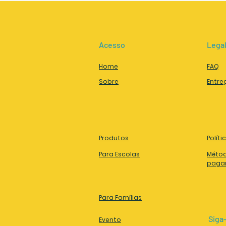
Acesso
Lega
Home
FAQ
Sobre
Entre
Produtos
Políti
Para Escolas
Méto
paga
Para Famílias
Siga
Evento