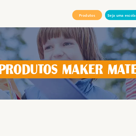
Produtos
Seja uma escola
produtos maker mat