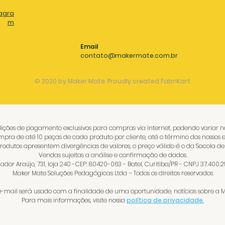
agra
m
Email
contato@makermate.com.br
© 2020 by Maker Mate. Proudly created FabriKart
ições de pagamento exclusivos para compras via internet, podendo variar nas 
mpra de até 10 peças de cada produto por cliente, até o término dos nossos e
rodutos apresentem divergências de valores, o preço válido é o da Sacola d
Vendas sujeitas a análise e confirmação de dados.
dor Araújo, 731, loja 240 -CEP: 80420-063 - Batel, Curitiba/PR - CNPJ 37.400.
Maker Mate Soluções Pedagógicas Ltda – Todos os direitos reservados
-mail será usado com a finalidade de uma oportunidade, notícias sobre a M
Para mais informações, visite nossa
política de privacidade.