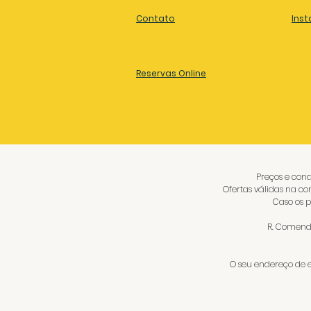
Contato
Inst
Reservas Online
Preços e cond
Ofertas válidas na co
Caso os p
R. Comenda
O seu endereço de e