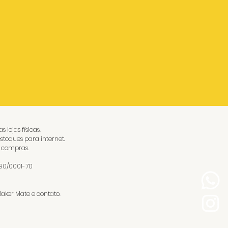
lojas físicas.
stoques para internet.
e compras.
290/0001-70
aker Mate e contato.